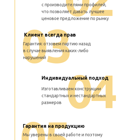
с производителями профилей,
что позволяет давать лучшее
ценовое предложение по рынку
0
3
Клиент всегда прав
Гарантия: отзовем партию назад
в случае выявления каких-либо
нарушений
0
4
Индивидуальный подход
Изготавливаем конструкции
стандартных и нестандартных
размеров
0
5
Гарантия на продукцию
Мы уверены в своей работе и поэтому