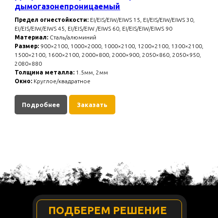
дымогазонепроницаемый
Предел огнестойкости:
EI/EIS/EIW/EIWS 15, EI/EIS/EIW/EIWS 30,
EI/EIS/EIW/EIWS 45, EI/EIS/EIW /EIWS 60, EI/EIS/EIW/EIWS 90
Материал:
Сталь/алюминий
Размер:
900×2100, 1000×2000, 1000×2100, 1200×2100, 1300×2100,
1500×2100, 1600×2100, 2000×800, 2000×900, 2050×860, 2050×950,
2080×880
Толщина металла:
1.5мм, 2мм
Окно:
Круглое/квадратное
Подробнее
Заказать
ПОДБЕРЕМ РЕШЕНИЕ