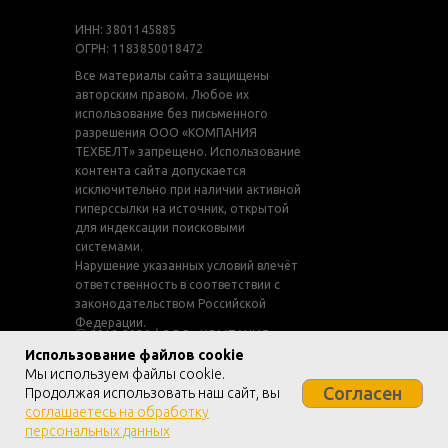
ИНН: 3801145885
ОГРН: 1183850018472
Все материалы сайта защищены
авторским правом. Любое их
использование без письменного
разрешения ООО «КОМПАНИЯ
ТЕХБЕЛТ» запрещено. Использование
контента сайта допускается
исключительно при наличии активной
гиперссылки на источник, открытой
для индексации поисковыми
системами.
Нарушение указанных условий влечёт
ответственность в соответствии с
законодательством Российской
Федерации.
ⓒ 2018-2026 / ООО «КОМПАНИЯ
Использование файлов cookie
ТЕХБЕЛТ» / Все права защищены /
Мы используем файлы cookie.
Информация на сайте не является
Согласен
Продолжая использовать наш сайт, вы
публичной офертой
Политика конфиденциальности
/
соглашаетесь на обработку
Согласие на обработку персональных данных
персональных данных