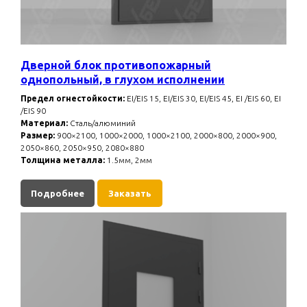
Дверной блок противопожарный
однопольный, в глухом исполнении
Предел огнестойкости:
EI/EIS 15, EI/EIS 30, EI/EIS 45, EI /EIS 60, EI
/EIS 90
Материал:
Сталь/алюминий
Размер:
900×2100, 1000×2000, 1000×2100, 2000×800, 2000×900,
2050×860, 2050×950, 2080×880
Толщина металла:
1.5мм, 2мм
Подробнее
Заказать