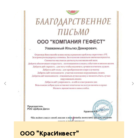
ООО "КрасИнвест"