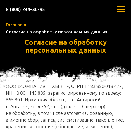
8 (800) 234-30-95
Главная
»
Согласие на обработку персональных данных
Согласие на обработку
персональных данных
Настоящим я выражаю своё согласие
ООО «КОМПАНИЯ ТЕХБЕЛТ», ОГРН 1 183 850 018 472,
ИНН 3 801 145 885, зарегистрированному по адресу:
665 801, Иркутская область, г. о. Ангарский,
г. Ангарск, кв-л 252, стр. (далее — Оператор),
на обработку, в том числе автоматизированную,
а именно сбор, запись, систематизацию, накопление,
хранение, уточнение (обновление, изменение),