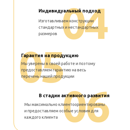
0
4
Индивидуальный подход
Изготавливаем конструкции
стандартных и нестандартных
размеров
0
5
Гарантия на продукцию
Мы уверены в своей работе и поэтому
предоставляем гарантию на весь
перечень нашей продукции
0
6
В стадии активного развития
Мы максимально клиентоориентированы
Мы максимально
и предоставляем особые условия для
клиентоориентированы
каждого клиента
и предоставляем особые условия
для каждого клиента