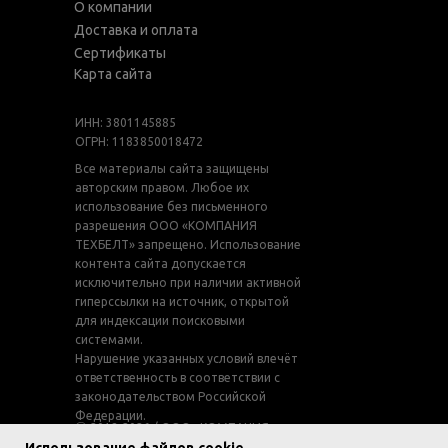
О компании
Доставка и оплата
Сертификаты
Карта сайта
ИНН: 3801145885
ОГРН: 1183850018472
Все материалы сайта защищены
авторским правом. Любое их
использование без письменного
разрешения ООО «КОМПАНИЯ
ТЕХБЕЛТ» запрещено. Использование
контента сайта допускается
исключительно при наличии активной
гиперссылки на источник, открытой
для индексации поисковыми
системами.
Нарушение указанных условий влечёт
ответственность в соответствии с
законодательством Российской
Федерации.
ⓒ 2018-2026 / ООО «КОМПАНИЯ
ТЕХБЕЛТ» / Все права защищены /