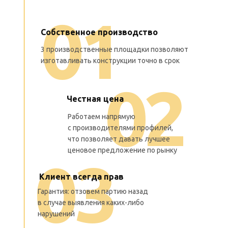
СОТРУДНИЧЕСТВА
0
1
Собственное производство
3 производственные площадки позволяют
изготавливать конструкции точно в срок
0
2
Честная цена
Работаем напрямую
с производителями профилей,
что позволяет давать лучшее
ценовое предложение по рынку
0
3
Клиент всегда прав
Гарантия: отзовем партию назад
в случае выявления каких-либо
нарушений