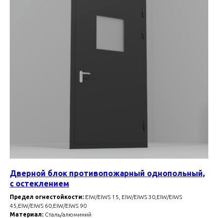
Дверной блок противопожарный однопольный,
с остеклением
Предел огнестойкости:
EIW/EIWS 15, EIW/EIWS 30,EIW/EIWS
45,EIW/EIWS 60,EIW/EIWS 90
Материал:
Сталь/алюминий