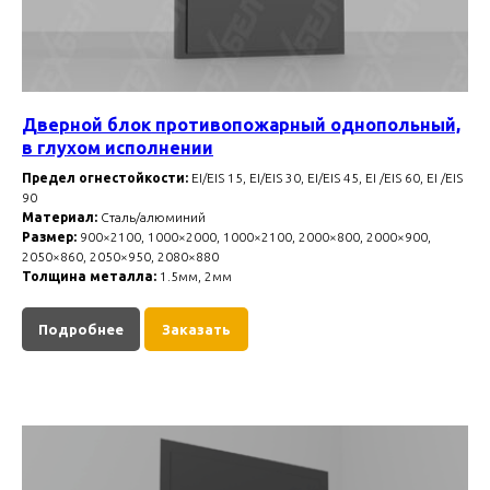
Дверной блок противопожарный однопольный,
в глухом исполнении
Предел огнестойкости:
EI/EIS 15, EI/EIS 30, EI/EIS 45, EI /EIS 60, EI /EIS
90
Материал:
Сталь/алюминий
Размер:
900×2100, 1000×2000, 1000×2100, 2000×800, 2000×900,
2050×860, 2050×950, 2080×880
Толщина металла:
1.5мм, 2мм
Подробнее
Заказать