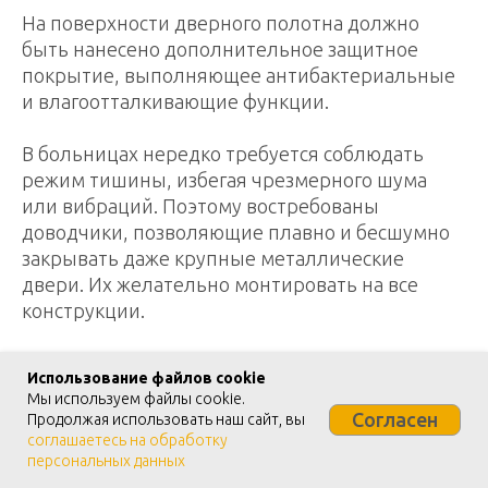
На поверхности дверного полотна должно
быть нанесено дополнительное защитное
покрытие, выполняющее антибактериальные
и влагоотталкивающие функции.
В больницах нередко требуется соблюдать
режим тишины, избегая чрезмерного шума
или вибраций. Поэтому востребованы
доводчики, позволяющие плавно и бесшумно
закрывать даже крупные металлические
двери. Их желательно монтировать на все
конструкции.
При необходимости создания герметичной
Использование файлов cookie
двери предусматривают дополнительные
Мы используем файлы cookie.
контуры уплотнения. Они помогут защитить
Согласен
Продолжая использовать наш сайт, вы
помещение от проникновения грязи или пыли
соглашаетесь на обработку
персональных данных
извне, а также значительно снизят уровень