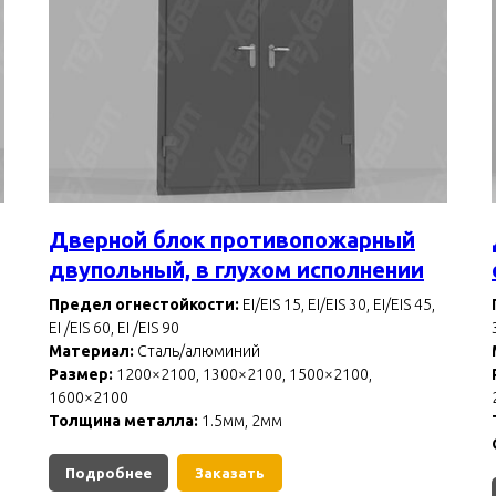
Дверной блок противопожарный
двупольный, в глухом исполнении
Предел огнестойкости:
EI/EIS 15, EI/EIS 30, EI/EIS 45,
EI /EIS 60, EI /EIS 90
Материал:
Сталь/алюминий
Размер:
1200×2100, 1300×2100, 1500×2100,
1600×2100
Толщина металла:
1.5мм, 2мм
Подробнее
Заказать