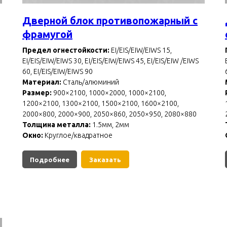
Дверной блок противопожарный с
фрамугой
Предел огнестойкости:
EI/EIS/EIW/EIWS 15,
EI/EIS/EIW/EIWS 30, EI/EIS/EIW/EIWS 45, EI/EIS/EIW /EIWS
60, EI/EIS/EIW/EIWS 90
Материал:
Сталь/алюминий
Размер:
900×2100, 1000×2000, 1000×2100,
1200×2100, 1300×2100, 1500×2100, 1600×2100,
2000×800, 2000×900, 2050×860, 2050×950, 2080×880
Толщина металла:
1.5мм, 2мм
Окно:
Круглое/квадратное
Подробнее
Заказать