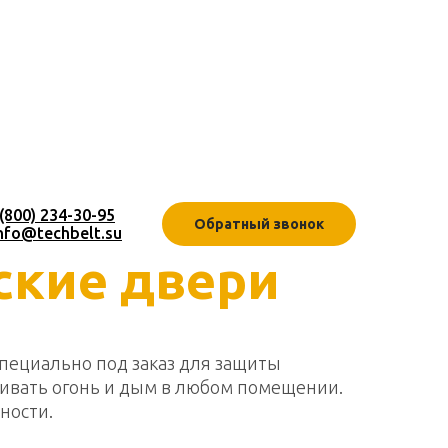
 (800) 234-30-95
Обратный звонок
nfo@techbelt.su
ские двери
пециально под заказ для защиты
ивать огонь и дым в любом помещении.
ности.