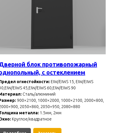
Дверной блок противопожарный
однопольный, с остеклением
Предел огнестойкости:
EIW/EIWS 15, EIW/EIWS
30,EIW/EIWS 45,EIW/EIWS 60,EIW/EIWS 90
Материал:
Сталь/алюминий
Размер:
900×2100, 1000×2000, 1000×2100, 2000×800,
2000×900, 2050×860, 2050×950, 2080×880
Толщина металла:
1.5мм, 2мм
Окно:
Круглое/квадратное
Подробнее
Заказать