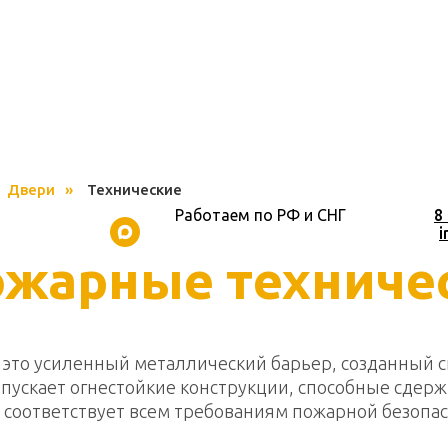
Двери
»
Технические
Работаем по РФ и СНГ
___________
8
_________________________________
i
жарные техниче
то усиленный металлический барьер, созданный с
ускает огнестойкие конструкции, способные сдерж
оответствует всем требованиям пожарной безопас