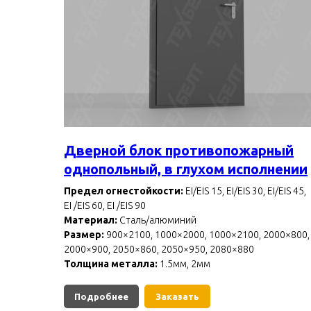
Дверной блок противопожарный
однопольный, в глухом исполнении
Предел огнестойкости:
EI/EIS 15, EI/EIS 30, EI/EIS 45,
EI /EIS 60, EI /EIS 90
Материал:
Сталь/алюминий
Размер:
900×2100, 1000×2000, 1000×2100, 2000×800,
2000×900, 2050×860, 2050×950, 2080×880
Толщина металла:
1.5мм, 2мм
Подробнее
Заказать