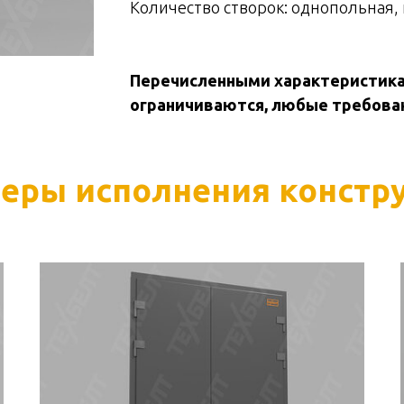
Количество створок: однопольная,
Перечисленными характеристика
ограничиваются, любые требова
еры исполнения констр