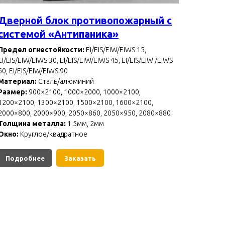
Дверной блок противопожарный с
системой «Антипаника»
Предел огнестойкости:
EI/EIS/EIW/EIWS 15,
EI/EIS/EIW/EIWS 30, EI/EIS/EIW/EIWS 45, EI/EIS/EIW /EIWS
60, EI/EIS/EIW/EIWS 90
Материал:
Сталь/алюминий
Размер:
900×2100, 1000×2000, 1000×2100,
1200×2100, 1300×2100, 1500×2100, 1600×2100,
2000×800, 2000×900, 2050×860, 2050×950, 2080×880
Толщина металла:
1.5мм, 2мм
Окно:
Круглое/квадратное
Подробнее
Заказать