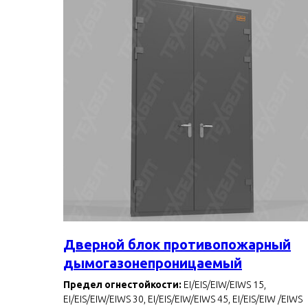
Дверной блок противопожарный
дымогазонепроницаемый
Предел огнестойкости:
EI/EIS/EIW/EIWS 15,
EI/EIS/EIW/EIWS 30, EI/EIS/EIW/EIWS 45, EI/EIS/EIW /EIWS