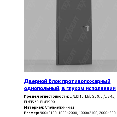
Дверной блок противопожарный
однопольный, в глухом исполнении
Предел огнестойкости:
EI/EIS 15, EI/EIS 30, EI/EIS 45,
EI /EIS 60, EI /EIS 90
Материал:
Сталь/алюминий
Размер:
900×2100, 1000×2000, 1000×2100, 2000×800,