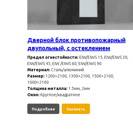
Дверной блок противопожарный
двупольный, с остеклением
Предел огнестойкости:
EIW/EIWS 15, EIW/EIWS 30,
EIW/EIWS 45, EIW /EIWS 60, EIW/EIWS 90
Материал:
Сталь/алюминий
Размер:
1200×2100, 1300×2100, 1500×2100,
1600×2100
Толщина металла:
1.5мм, 2мм
Окно:
Круглое/квадратное
Подробнее
Заказать