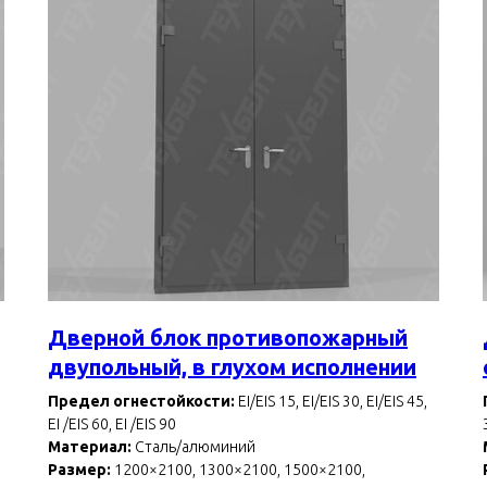
Дверной блок противопожарный
двупольный, в глухом исполнении
Предел огнестойкости:
EI/EIS 15, EI/EIS 30, EI/EIS 45,
EI /EIS 60, EI /EIS 90
Материал:
Сталь/алюминий
Размер:
1200×2100, 1300×2100, 1500×2100,