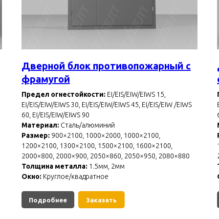
Дверной блок противопожарный с
фрамугой
Предел огнестойкости:
EI/EIS/EIW/EIWS 15,
EI/EIS/EIW/EIWS 30, EI/EIS/EIW/EIWS 45, EI/EIS/EIW /EIWS
60, EI/EIS/EIW/EIWS 90
Материал:
Сталь/алюминий
Размер:
900×2100, 1000×2000, 1000×2100,
1200×2100, 1300×2100, 1500×2100, 1600×2100,
2000×800, 2000×900, 2050×860, 2050×950, 2080×880
Толщина металла:
1.5мм, 2мм
Окно:
Круглое/квадратное
Подробнее
Заказать