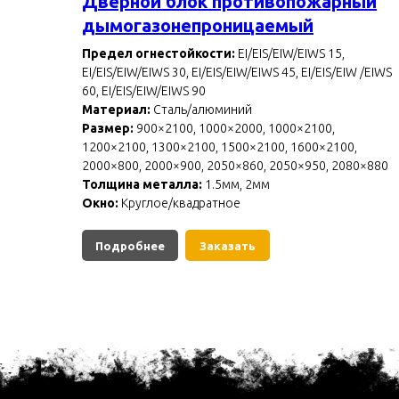
Дверной блок противопожарный
дымогазонепроницаемый
Предел огнестойкости:
EI/EIS/EIW/EIWS 15,
EI/EIS/EIW/EIWS 30, EI/EIS/EIW/EIWS 45, EI/EIS/EIW /EIWS
60, EI/EIS/EIW/EIWS 90
Материал:
Сталь/алюминий
Размер:
900×2100, 1000×2000, 1000×2100,
1200×2100, 1300×2100, 1500×2100, 1600×2100,
2000×800, 2000×900, 2050×860, 2050×950, 2080×880
Толщина металла:
1.5мм, 2мм
Окно:
Круглое/квадратное
Подробнее
Заказать