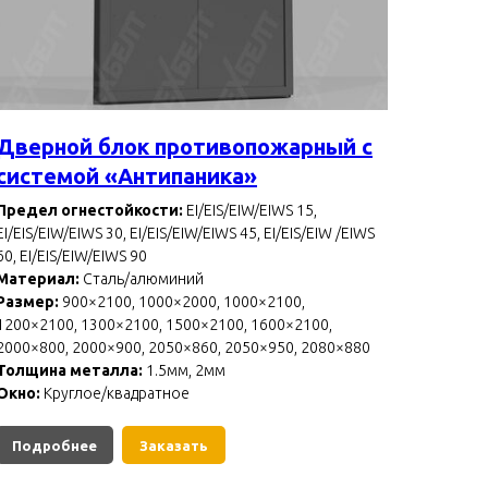
Дверной блок противопожарный с
системой «Антипаника»
Предел огнестойкости:
EI/EIS/EIW/EIWS 15,
EI/EIS/EIW/EIWS 30, EI/EIS/EIW/EIWS 45, EI/EIS/EIW /EIWS
60, EI/EIS/EIW/EIWS 90
Материал:
Сталь/алюминий
Размер:
900×2100, 1000×2000, 1000×2100,
1200×2100, 1300×2100, 1500×2100, 1600×2100,
2000×800, 2000×900, 2050×860, 2050×950, 2080×880
Толщина металла:
1.5мм, 2мм
Окно:
Круглое/квадратное
Подробнее
Заказать