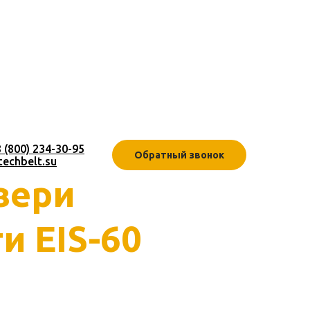
8 (800) 234-30-95
Обратный звонок
techbelt.su
вери
и EIS-60