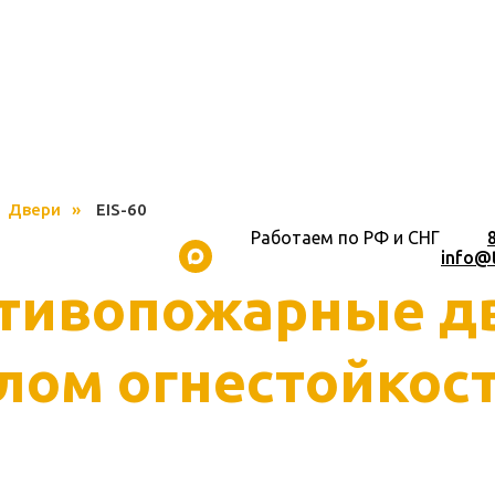
Двери
»
EIS-60
Работаем по РФ и СНГ
.............
........................................................
info@
тивопожарные д
лом огнестойкост