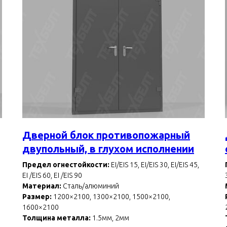
Дверной блок противопожарный
двупольный, в глухом исполнении
Предел огнестойкости:
EI/EIS 15, EI/EIS 30, EI/EIS 45,
EI /EIS 60, EI /EIS 90
Материал:
Сталь/алюминий
Размер:
1200×2100, 1300×2100, 1500×2100,
1600×2100
Толщина металла:
1.5мм, 2мм