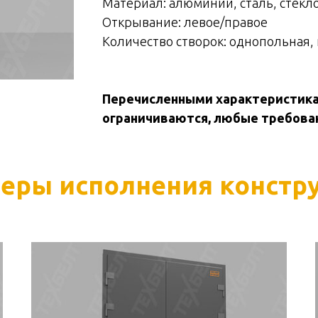
Материал: алюминий, сталь, стекл
Открывание: левое/правое
Количество створок: однопольная,
Перечисленными характеристика
ограничиваются, любые требова
еры исполнения констр