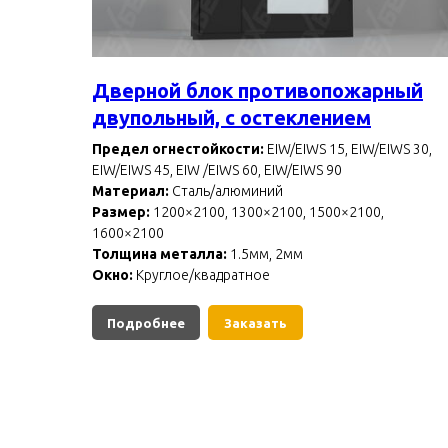
Дверной блок противопожарный
двупольный, с остеклением
Предел огнестойкости:
EIW/EIWS 15, EIW/EIWS 30,
EIW/EIWS 45, EIW /EIWS 60, EIW/EIWS 90
Материал:
Сталь/алюминий
Размер:
1200×2100, 1300×2100, 1500×2100,
1600×2100
Толщина металла:
1.5мм, 2мм
Окно:
Круглое/квадратное
Подробнее
Заказать