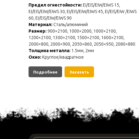
Предел огнестойкости:
EI/EIS/EIW/EIWS 15,
EI/EIS/EIW/EIWS 30, EI/EIS/EIW/EIWS 45, EI/EIS/EIW /EIWS
60, EI/EIS/EIW/EIWS 90
Материал:
Сталь/алюминий
Размер:
900×2100, 1000×2000, 1000×2100,
1200×2100, 1300×2100, 1500×2100, 1600×2100,
2000×800, 2000×900, 2050×860, 2050×950, 2080×880
Толщина металла:
1.5мм, 2мм
Окно:
Круглое/квадратное
Подробнее
Заказать