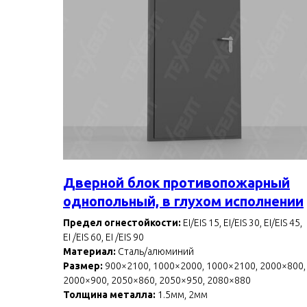
Дверной блок противопожарный
однопольный, в глухом исполнении
Предел огнестойкости:
EI/EIS 15, EI/EIS 30, EI/EIS 45,
EI /EIS 60, EI /EIS 90
Материал:
Сталь/алюминий
Размер:
900×2100, 1000×2000, 1000×2100, 2000×800,
2000×900, 2050×860, 2050×950, 2080×880
Толщина металла:
1.5мм, 2мм