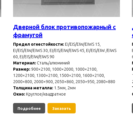
Дверной блок противопожарный с
фрамугой
Предел огнестойкости:
EI/EIS/EIW/EIWS 15,
EI/EIS/EIW/EIWS 30, EI/EIS/EIW/EIWS 45, EI/EIS/EIW /EIWS
60, EI/EIS/EIW/EIWS 90
Материал:
Сталь/алюминий
Размер:
900×2100, 1000×2000, 1000×2100,
1200×2100, 1300×2100, 1500×2100, 1600×2100,
2000×800, 2000×900, 2050×860, 2050×950, 2080×880
Толщина металла:
1.5мм, 2мм
Окно:
Круглое/квадратное
Подробнее
Заказать