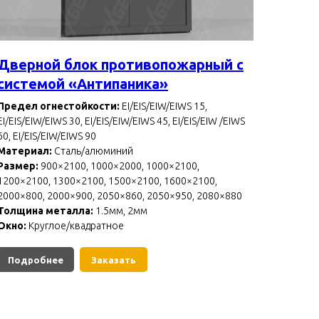
Дверной блок противопожарный с
системой «Антипаника»
Предел огнестойкости:
EI/EIS/EIW/EIWS 15,
EI/EIS/EIW/EIWS 30, EI/EIS/EIW/EIWS 45, EI/EIS/EIW /EIWS
60, EI/EIS/EIW/EIWS 90
Материал:
Сталь/алюминий
Размер:
900×2100, 1000×2000, 1000×2100,
1200×2100, 1300×2100, 1500×2100, 1600×2100,
2000×800, 2000×900, 2050×860, 2050×950, 2080×880
Толщина металла:
1.5мм, 2мм
Окно:
Круглое/квадратное
Подробнее
Заказать