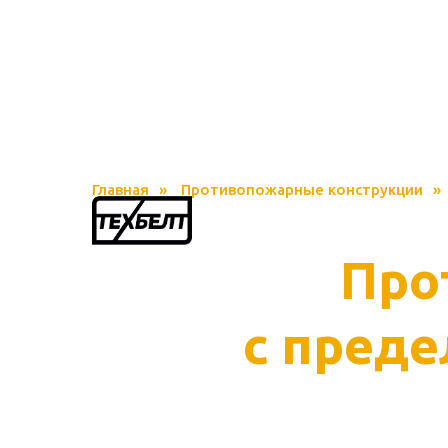
Главная
»
Противопожарные конструкции
»
Про
с преде