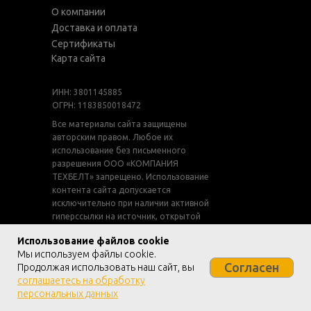
О компании
Доставка и оплата
Сертификаты
Карта сайта
ИНН: 3801145885
ОГРН: 1183850018472
Все материалы сайта защищены
авторским правом. Любое их
использование без письменного
разрешения ООО «КОМПАНИЯ
ТЕХБЕЛТ» запрещено. Использование
контента сайта допускается
исключительно при наличии активной
гиперссылки на источник, открытой
для индексации поисковыми
Использование файлов cookie
системами.
Мы используем файлы cookie.
Нарушение указанных условий влечёт
Согласен
Продолжая использовать наш сайт, вы
ответственность в соответствии с
соглашаетесь на обработку
законодательством Российской
персональных данных
Федерации.
ⓒ 2018-2026 / ООО «КОМПАНИЯ