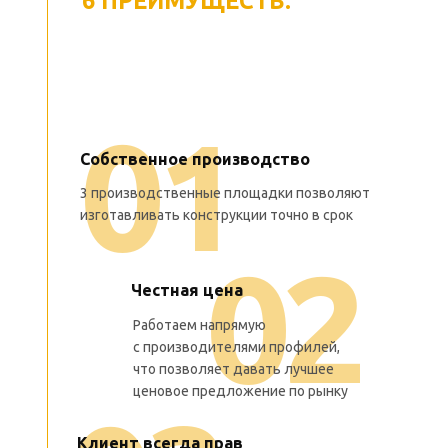
6
6 ПРЕИМУЩЕСТВ:
ПОЧЕМУ НАС
ВЫБИРАЮТ ДЛЯ
ПОСТОЯННОГО
СОТРУДНИЧЕСТВА
0
1
Собственное производство
3 производственные площадки позволяют
изготавливать конструкции точно в срок
0
2
Честная цена
Работаем напрямую
с производителями профилей,
что позволяет давать лучшее
ценовое предложение по рынку
Клиент всегда прав