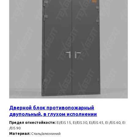
Дверной блок противопожарный
двупольный, в глухом исполнении
Предел огнестойкости:
EI/EIS 15, EI/EIS 30, EI/EIS 45, EI /EIS 60, EI
/EIS 90
Материал:
Сталь/алюминий