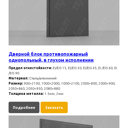
Дверной блок противопожарный
однопольный, в глухом исполнении
Предел огнестойкости:
EI/EIS 15, EI/EIS 30, EI/EIS 45, EI /EIS 60, EI
/EIS 90
Материал:
Сталь/алюминий
Размер:
900×2100, 1000×2000, 1000×2100, 2000×800, 2000×900,
2050×860, 2050×950, 2080×880
Толщина металла:
1.5мм, 2мм
Подробнее
Заказать