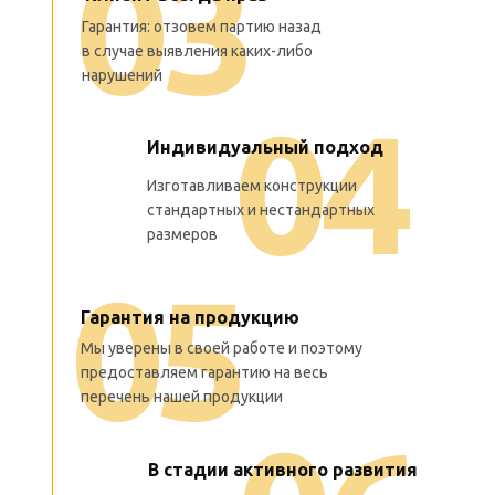
0
3
Гарантия: отзовем партию назад
в случае выявления каких-либо
нарушений
0
4
Индивидуальный подход
Изготавливаем конструкции
стандартных и нестандартных
размеров
0
5
Гарантия на продукцию
Мы уверены в своей работе и поэтому
предоставляем гарантию на весь
перечень нашей продукции
В стадии активного развития